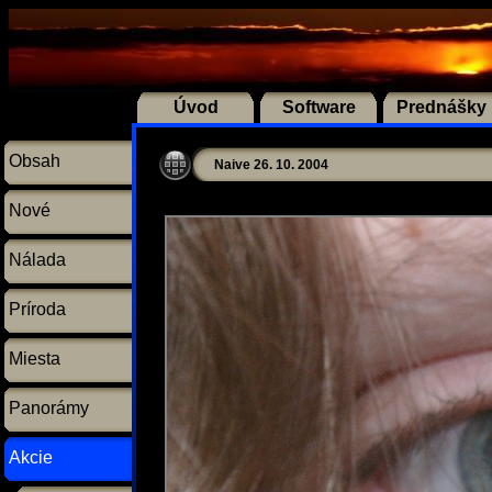
Úvod
Software
Prednášky
Obsah
Naive 26. 10. 2004
Nové
Nálada
Príroda
Miesta
Panorámy
Akcie