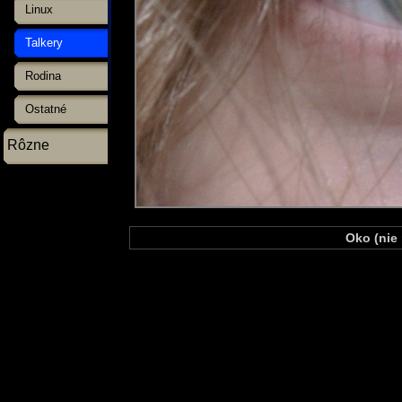
Linux
Talkery
Rodina
Ostatné
Rôzne
Oko (nie