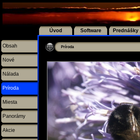
Úvod
Software
Prednášky
Obsah
Príroda
Nové
Nálada
Príroda
Miesta
Panorámy
Akcie