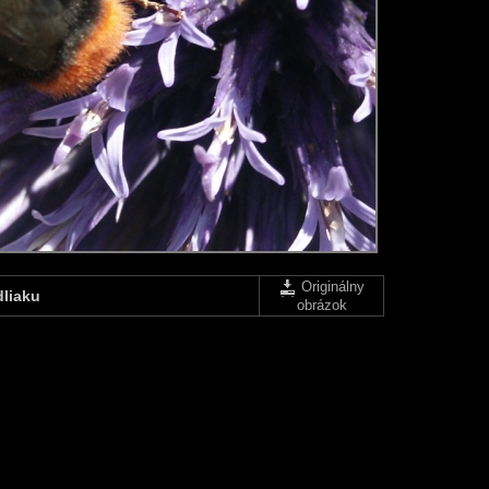
Originálny
liaku
obrázok