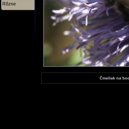
Rôzne
Čmeliak na bod