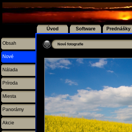
Úvod
Software
Prednášky
Obsah
Nové fotografie
Nové
Nálada
Príroda
Miesta
Panorámy
Akcie